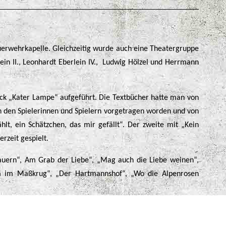
erwehrkapelle. Gleichzeitig wurde auch eine Theatergruppe
in II., Leonhardt Eberlein IV., Ludwig Hölzel und Herrmann
ck „Kater Lampe“ aufgeführt. Die Textbücher hatte man von
on den Spielerinnen und Spielern vorgetragen worden und von
hlt, ein Schätzchen, das mir gefällt“. Der zweite mit „Kein
rzeit gespielt.
Bauern“, Am Grab der Liebe“, „Mag auch die Liebe weinen“,
urm im Maßkrug“, „Der Hartmannshof“, „Wo die Alpenrosen
e Musik. Sie spielte am Anfang, zwischen den Pausen und am