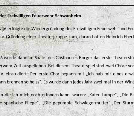
der Freiwilligen Feuerwehr Schwanheim
6 erfolgte die Wiedergründung der Freiwilligen Feuerwehr und Feu
zur Gründung einer Theatergruppe kam, daran hatten Heinrich Eberle
 wurde dann im Saale des Gasthauses Borger das erste Theaterstü
uerwehr Zell ausgeliehen. Bei diesem Theaterspiel sind zwei Chöre v
IV. einstudiert. Der erste Chor begann mit „Ich hab mir eines erwä
ann brennen so heiss“. Es wurde dann jedes Jahr zwei mal in der Winte
an die ich mich noch erinnern kann, waren: „Kater Lampe“, „Die 
Die spanische Fliege“, „Die gepumpte Schwiegermutter“,„Der St
e war immer dabei und sorgte mit ihren Blasinstrumenten für flott
lung wurde dann noch zum Tanze aufgespielt.