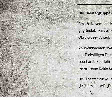
Die Theatergruppe 
Am 18. November 194
gegründet. Dass es 
Obst großen Anteil.
An Weihnachten 1946
der Freiwilligen Fe
Leonhardt Eberlein 
Feuer, keine Kohle k
Die Theaterstücke, 
„Müllers Liesel“,„
blühen“.
Die Feuerwehrkapell
Schluss der Vorstel