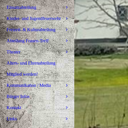
Einsatzabteilung
Kinder- und Jugendfeuerwehr
Freizeit- & Kulturabteilung
Abteilung Frauen-Treff
Theater
Alters- und Ehrenabteilung
Mitglied werden!
Kommunikation / Media
Bürger Infos
Kontakt
Links